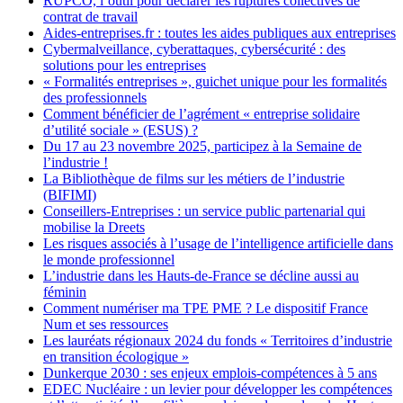
RUPCO, l’outil pour déclarer les ruptures collectives de
contrat de travail
Aides-entreprises.fr : toutes les aides publiques aux entreprises
Cybermalveillance, cyberattaques, cybersécurité : des
solutions pour les entreprises
« Formalités entreprises », guichet unique pour les formalités
des professionnels
Comment bénéficier de l’agrément « entreprise solidaire
d’utilité sociale » (ESUS) ?
Du 17 au 23 novembre 2025, participez à la Semaine de
l’industrie !
La Bibliothèque de films sur les métiers de l’industrie
(BIFIMI)
Conseillers-Entreprises : un service public partenarial qui
mobilise la Dreets
Les risques associés à l’usage de l’intelligence artificielle dans
le monde professionnel
L’industrie dans les Hauts-de-France se décline aussi au
féminin
Comment numériser ma TPE PME ? Le dispositif France
Num et ses ressources
Les lauréats régionaux 2024 du fonds « Territoires d’industrie
en transition écologique »
Dunkerque 2030 : ses enjeux emplois-compétences à 5 ans
EDEC Nucléaire : un levier pour développer les compétences