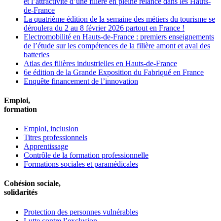
et l’attractivité d’une filière en pleine relance dans les Hauts-
de-France
La quatrième édition de la semaine des métiers du tourisme se
déroulera du 2 au 8 février 2026 partout en France !
Electromobilité en Hauts-de-France : premiers enseignements
de l’étude sur les compétences de la filière amont et aval des
batteries
Atlas des filières industrielles en Hauts-de-France
6e édition de la Grande Exposition du Fabriqué en France
Enquête financement de l’innovation
Emploi,
formation
Emploi, inclusion
Titres professionnels
Apprentissage
Contrôle de la formation professionnelle
Formations sociales et paramédicales
Cohésion sociale,
solidarités
Protection des personnes vulnérables
Lutte contre l’exclusion