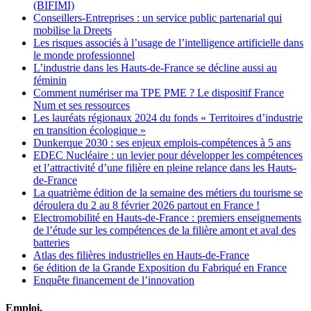
(BIFIMI)
Conseillers-Entreprises : un service public partenarial qui
mobilise la Dreets
Les risques associés à l’usage de l’intelligence artificielle dans
le monde professionnel
L’industrie dans les Hauts-de-France se décline aussi au
féminin
Comment numériser ma TPE PME ? Le dispositif France
Num et ses ressources
Les lauréats régionaux 2024 du fonds « Territoires d’industrie
en transition écologique »
Dunkerque 2030 : ses enjeux emplois-compétences à 5 ans
EDEC Nucléaire : un levier pour développer les compétences
et l’attractivité d’une filière en pleine relance dans les Hauts-
de-France
La quatrième édition de la semaine des métiers du tourisme se
déroulera du 2 au 8 février 2026 partout en France !
Electromobilité en Hauts-de-France : premiers enseignements
de l’étude sur les compétences de la filière amont et aval des
batteries
Atlas des filières industrielles en Hauts-de-France
6e édition de la Grande Exposition du Fabriqué en France
Enquête financement de l’innovation
Emploi,