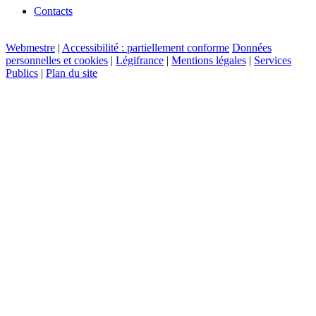
Contacts
Webmestre
|
Accessibilité : partiellement conforme
Données
personnelles et cookies
|
Légifrance
|
Mentions légales
|
Services
Publics
|
Plan du site