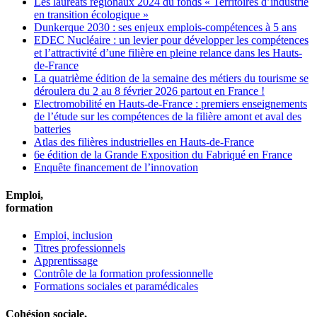
Les lauréats régionaux 2024 du fonds « Territoires d’industrie
en transition écologique »
Dunkerque 2030 : ses enjeux emplois-compétences à 5 ans
EDEC Nucléaire : un levier pour développer les compétences
et l’attractivité d’une filière en pleine relance dans les Hauts-
de-France
La quatrième édition de la semaine des métiers du tourisme se
déroulera du 2 au 8 février 2026 partout en France !
Electromobilité en Hauts-de-France : premiers enseignements
de l’étude sur les compétences de la filière amont et aval des
batteries
Atlas des filières industrielles en Hauts-de-France
6e édition de la Grande Exposition du Fabriqué en France
Enquête financement de l’innovation
Emploi,
formation
Emploi, inclusion
Titres professionnels
Apprentissage
Contrôle de la formation professionnelle
Formations sociales et paramédicales
Cohésion sociale,