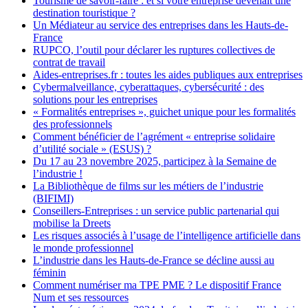
Tourisme de savoir-faire : et si votre entreprise devenait une
destination touristique ?
Un Médiateur au service des entreprises dans les Hauts-de-
France
RUPCO, l’outil pour déclarer les ruptures collectives de
contrat de travail
Aides-entreprises.fr : toutes les aides publiques aux entreprises
Cybermalveillance, cyberattaques, cybersécurité : des
solutions pour les entreprises
« Formalités entreprises », guichet unique pour les formalités
des professionnels
Comment bénéficier de l’agrément « entreprise solidaire
d’utilité sociale » (ESUS) ?
Du 17 au 23 novembre 2025, participez à la Semaine de
l’industrie !
La Bibliothèque de films sur les métiers de l’industrie
(BIFIMI)
Conseillers-Entreprises : un service public partenarial qui
mobilise la Dreets
Les risques associés à l’usage de l’intelligence artificielle dans
le monde professionnel
L’industrie dans les Hauts-de-France se décline aussi au
féminin
Comment numériser ma TPE PME ? Le dispositif France
Num et ses ressources