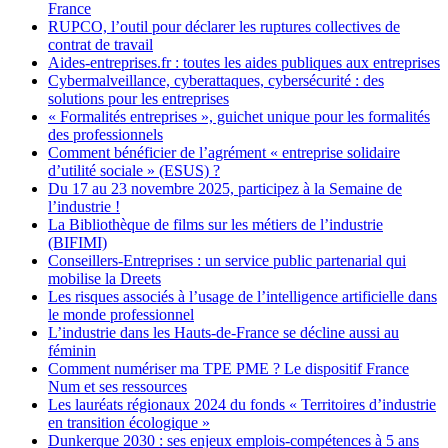
France
RUPCO, l’outil pour déclarer les ruptures collectives de
contrat de travail
Aides-entreprises.fr : toutes les aides publiques aux entreprises
Cybermalveillance, cyberattaques, cybersécurité : des
solutions pour les entreprises
« Formalités entreprises », guichet unique pour les formalités
des professionnels
Comment bénéficier de l’agrément « entreprise solidaire
d’utilité sociale » (ESUS) ?
Du 17 au 23 novembre 2025, participez à la Semaine de
l’industrie !
La Bibliothèque de films sur les métiers de l’industrie
(BIFIMI)
Conseillers-Entreprises : un service public partenarial qui
mobilise la Dreets
Les risques associés à l’usage de l’intelligence artificielle dans
le monde professionnel
L’industrie dans les Hauts-de-France se décline aussi au
féminin
Comment numériser ma TPE PME ? Le dispositif France
Num et ses ressources
Les lauréats régionaux 2024 du fonds « Territoires d’industrie
en transition écologique »
Dunkerque 2030 : ses enjeux emplois-compétences à 5 ans