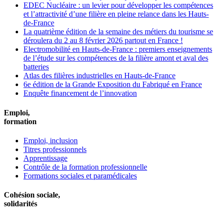
EDEC Nucléaire : un levier pour développer les compétences
et l’attractivité d’une filière en pleine relance dans les Hauts-
de-France
La quatrième édition de la semaine des métiers du tourisme se
déroulera du 2 au 8 février 2026 partout en France !
Electromobilité en Hauts-de-France : premiers enseignements
de l’étude sur les compétences de la filière amont et aval des
batteries
Atlas des filières industrielles en Hauts-de-France
6e édition de la Grande Exposition du Fabriqué en France
Enquête financement de l’innovation
Emploi,
formation
Emploi, inclusion
Titres professionnels
Apprentissage
Contrôle de la formation professionnelle
Formations sociales et paramédicales
Cohésion sociale,
solidarités