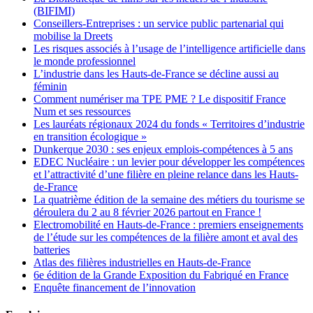
(BIFIMI)
Conseillers-Entreprises : un service public partenarial qui
mobilise la Dreets
Les risques associés à l’usage de l’intelligence artificielle dans
le monde professionnel
L’industrie dans les Hauts-de-France se décline aussi au
féminin
Comment numériser ma TPE PME ? Le dispositif France
Num et ses ressources
Les lauréats régionaux 2024 du fonds « Territoires d’industrie
en transition écologique »
Dunkerque 2030 : ses enjeux emplois-compétences à 5 ans
EDEC Nucléaire : un levier pour développer les compétences
et l’attractivité d’une filière en pleine relance dans les Hauts-
de-France
La quatrième édition de la semaine des métiers du tourisme se
déroulera du 2 au 8 février 2026 partout en France !
Electromobilité en Hauts-de-France : premiers enseignements
de l’étude sur les compétences de la filière amont et aval des
batteries
Atlas des filières industrielles en Hauts-de-France
6e édition de la Grande Exposition du Fabriqué en France
Enquête financement de l’innovation