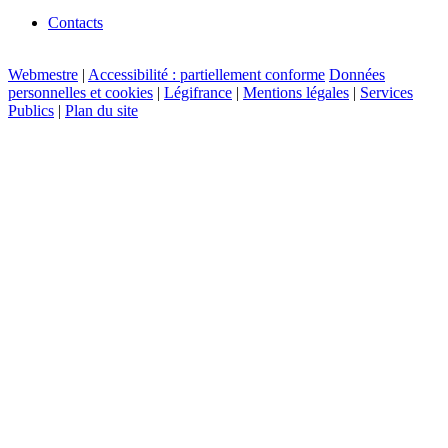
Contacts
Webmestre
|
Accessibilité : partiellement conforme
Données
personnelles et cookies
|
Légifrance
|
Mentions légales
|
Services
Publics
|
Plan du site