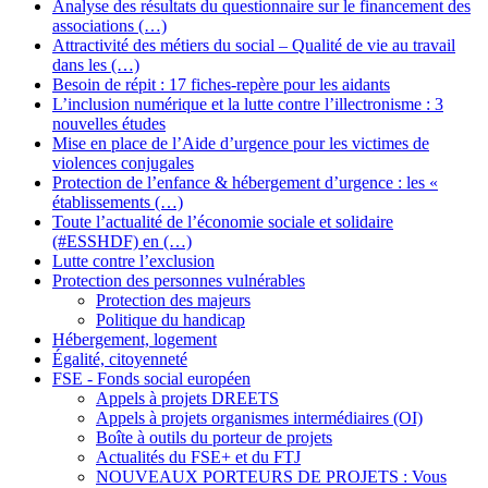
Analyse des résultats du questionnaire sur le financement des
associations (…)
Attractivité des métiers du social – Qualité de vie au travail
dans les (…)
Besoin de répit : 17 fiches-repère pour les aidants
L’inclusion numérique et la lutte contre l’illectronisme : 3
nouvelles études
Mise en place de l’Aide d’urgence pour les victimes de
violences conjugales
Protection de l’enfance & hébergement d’urgence : les «
établissements (…)
Toute l’actualité de l’économie sociale et solidaire
(#ESSHDF) en (…)
Lutte contre l’exclusion
Protection des personnes vulnérables
Protection des majeurs
Politique du handicap
Hébergement, logement
Égalité, citoyenneté
FSE - Fonds social européen
Appels à projets DREETS
Appels à projets organismes intermédiaires (OI)
Boîte à outils du porteur de projets
Actualités du FSE+ et du FTJ
NOUVEAUX PORTEURS DE PROJETS : Vous