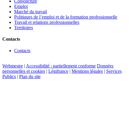
Conjoncture
Emploi
Marché du travail
Politiques de l’emploi et de la formation professionnelle
Travail et relations professionnelles
Territoires
Contacts
Contacts
Webmestre
|
Accessibilité : partiellement conforme
Données
personnelles et cookies
|
Légifrance
|
Mentions légales
|
Services
Publics
|
Plan du site