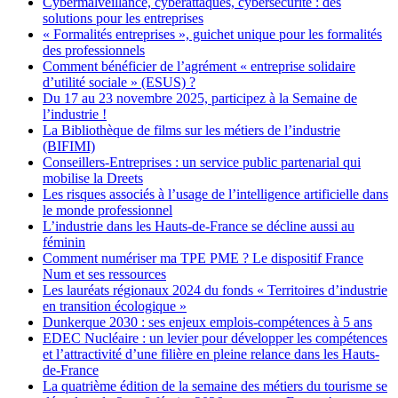
Cybermalveillance, cyberattaques, cybersécurité : des
solutions pour les entreprises
« Formalités entreprises », guichet unique pour les formalités
des professionnels
Comment bénéficier de l’agrément « entreprise solidaire
d’utilité sociale » (ESUS) ?
Du 17 au 23 novembre 2025, participez à la Semaine de
l’industrie !
La Bibliothèque de films sur les métiers de l’industrie
(BIFIMI)
Conseillers-Entreprises : un service public partenarial qui
mobilise la Dreets
Les risques associés à l’usage de l’intelligence artificielle dans
le monde professionnel
L’industrie dans les Hauts-de-France se décline aussi au
féminin
Comment numériser ma TPE PME ? Le dispositif France
Num et ses ressources
Les lauréats régionaux 2024 du fonds « Territoires d’industrie
en transition écologique »
Dunkerque 2030 : ses enjeux emplois-compétences à 5 ans
EDEC Nucléaire : un levier pour développer les compétences
et l’attractivité d’une filière en pleine relance dans les Hauts-
de-France
La quatrième édition de la semaine des métiers du tourisme se