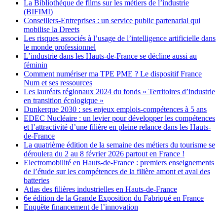
La Bibliothèque de films sur les métiers de l’industrie
(BIFIMI)
Conseillers-Entreprises : un service public partenarial qui
mobilise la Dreets
Les risques associés à l’usage de l’intelligence artificielle dans
le monde professionnel
L’industrie dans les Hauts-de-France se décline aussi au
féminin
Comment numériser ma TPE PME ? Le dispositif France
Num et ses ressources
Les lauréats régionaux 2024 du fonds « Territoires d’industrie
en transition écologique »
Dunkerque 2030 : ses enjeux emplois-compétences à 5 ans
EDEC Nucléaire : un levier pour développer les compétences
et l’attractivité d’une filière en pleine relance dans les Hauts-
de-France
La quatrième édition de la semaine des métiers du tourisme se
déroulera du 2 au 8 février 2026 partout en France !
Electromobilité en Hauts-de-France : premiers enseignements
de l’étude sur les compétences de la filière amont et aval des
batteries
Atlas des filières industrielles en Hauts-de-France
6e édition de la Grande Exposition du Fabriqué en France
Enquête financement de l’innovation