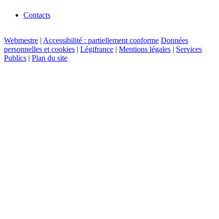
Contacts
Webmestre
|
Accessibilité : partiellement conforme
Données
personnelles et cookies
|
Légifrance
|
Mentions légales
|
Services
Publics
|
Plan du site