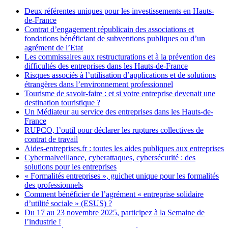
Deux référentes uniques pour les investissements en Hauts-
de-France
Contrat d’engagement républicain des associations et
fondations bénéficiant de subventions publiques ou d’un
agrément de l’Etat
Les commissaires aux restructurations et à la prévention des
difficultés des entreprises dans les Hauts-de-France
Risques associés à l’utilisation d’applications et de solutions
étrangères dans l’environnement professionnel
Tourisme de savoir-faire : et si votre entreprise devenait une
destination touristique ?
Un Médiateur au service des entreprises dans les Hauts-de-
France
RUPCO, l’outil pour déclarer les ruptures collectives de
contrat de travail
Aides-entreprises.fr : toutes les aides publiques aux entreprises
Cybermalveillance, cyberattaques, cybersécurité : des
solutions pour les entreprises
« Formalités entreprises », guichet unique pour les formalités
des professionnels
Comment bénéficier de l’agrément « entreprise solidaire
d’utilité sociale » (ESUS) ?
Du 17 au 23 novembre 2025, participez à la Semaine de
l’industrie !