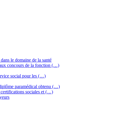
 dans le domaine de la santé
aux concours de la fonction (…)
ervice social pour les (…)
diplôme paramédical obtenu (…)
rtifications sociales et (…)
yeurs