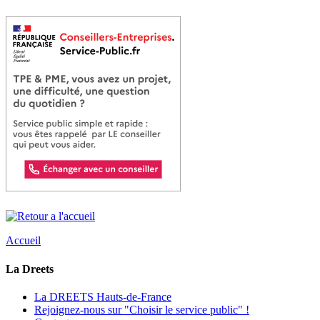
Accueil
La Dreets
La DREETS Hauts-de-France
Rejoignez-nous sur "Choisir le service public" !