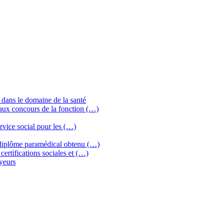
 dans le domaine de la santé
aux concours de la fonction (…)
ervice social pour les (…)
diplôme paramédical obtenu (…)
rtifications sociales et (…)
yeurs