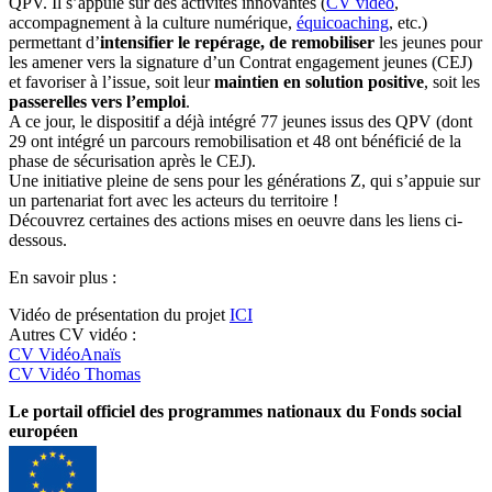
QPV. Il s’appuie sur des activités innovantes (
CV vidéo
,
accompagnement à la culture numérique,
équicoaching
, etc.)
permettant d’
intensifier le repérage, de remobiliser
les jeunes pour
les amener vers la signature d’un Contrat engagement jeunes (CEJ)
et favoriser à l’issue, soit leur
maintien en solution positive
, soit les
passerelles vers l’emploi
.
A ce jour, le dispositif a déjà intégré 77 jeunes issus des QPV (dont
29 ont intégré un parcours remobilisation et 48 ont bénéficié de la
phase de sécurisation après le CEJ).
Une initiative pleine de sens pour les générations Z, qui s’appuie sur
un partenariat fort avec les acteurs du territoire !
Découvrez certaines des actions mises en oeuvre dans les liens ci-
dessous.
En savoir plus :
Vidéo de présentation du projet
ICI
Autres CV vidéo :
CV VidéoAnaïs
CV Vidéo Thomas
Le portail officiel des programmes nationaux du Fonds social
européen