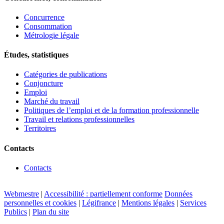
Concurrence
Consommation
Métrologie légale
Études, statistiques
Catégories de publications
Conjoncture
Emploi
Marché du travail
Politiques de l’emploi et de la formation professionnelle
Travail et relations professionnelles
Territoires
Contacts
Contacts
Webmestre
|
Accessibilité : partiellement conforme
Données
personnelles et cookies
|
Légifrance
|
Mentions légales
|
Services
Publics
|
Plan du site