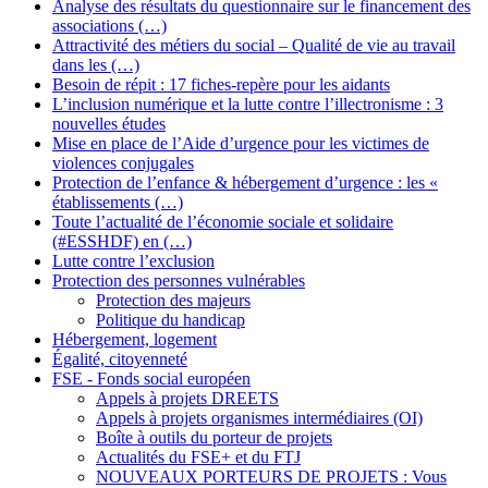
Analyse des résultats du questionnaire sur le financement des
associations (…)
Attractivité des métiers du social – Qualité de vie au travail
dans les (…)
Besoin de répit : 17 fiches-repère pour les aidants
L’inclusion numérique et la lutte contre l’illectronisme : 3
nouvelles études
Mise en place de l’Aide d’urgence pour les victimes de
violences conjugales
Protection de l’enfance & hébergement d’urgence : les «
établissements (…)
Toute l’actualité de l’économie sociale et solidaire
(#ESSHDF) en (…)
Lutte contre l’exclusion
Protection des personnes vulnérables
Protection des majeurs
Politique du handicap
Hébergement, logement
Égalité, citoyenneté
FSE - Fonds social européen
Appels à projets DREETS
Appels à projets organismes intermédiaires (OI)
Boîte à outils du porteur de projets
Actualités du FSE+ et du FTJ
NOUVEAUX PORTEURS DE PROJETS : Vous