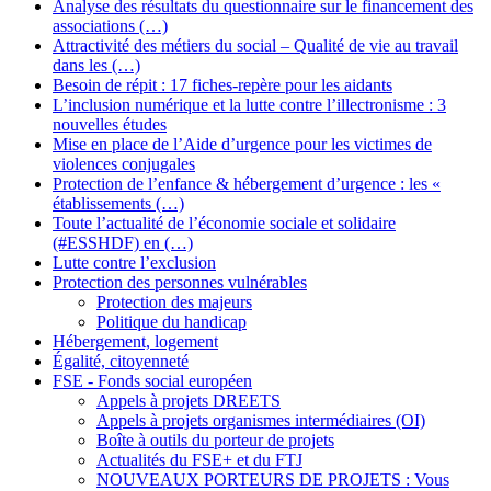
Analyse des résultats du questionnaire sur le financement des
associations (…)
Attractivité des métiers du social – Qualité de vie au travail
dans les (…)
Besoin de répit : 17 fiches-repère pour les aidants
L’inclusion numérique et la lutte contre l’illectronisme : 3
nouvelles études
Mise en place de l’Aide d’urgence pour les victimes de
violences conjugales
Protection de l’enfance & hébergement d’urgence : les «
établissements (…)
Toute l’actualité de l’économie sociale et solidaire
(#ESSHDF) en (…)
Lutte contre l’exclusion
Protection des personnes vulnérables
Protection des majeurs
Politique du handicap
Hébergement, logement
Égalité, citoyenneté
FSE - Fonds social européen
Appels à projets DREETS
Appels à projets organismes intermédiaires (OI)
Boîte à outils du porteur de projets
Actualités du FSE+ et du FTJ
NOUVEAUX PORTEURS DE PROJETS : Vous