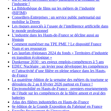
l’industrie !
La Bibliothèque de films sur les métiers de l’industrie
(BIFIMI)
Conseillers-Entreprises : un service public partenarial qui
mobilise la Dreets
Les risques associés à l’usage de l’intelligence artificielle dans
le monde professionnel
L’industrie dans les Hauts-de-France se décline aussi au
féminin
Comment numériser ma TPE PME ? Le dispositif France
Num et ses ressources
Les lauréats régionaux 2024 du fonds « Territoires d’industrie
en transition écologique »
Dunkerque 2030 : ses enjeux emplois-compétences à 5 ans
EDEC Nucléaire : un levier pour développer les compétences
et l’attractivité d’une filière en pleine relance dans les Hauts-
de-France
La quatrième édition de la semaine des métiers du tourisme se
déroulera du 2 au 8 février 2026 partout en France !
Electromobilité en Hauts-de-France : premiers enseignements
de l’étude sur les compétences de la filière amont et aval des
batteries
Atlas des filières industrielles en Hauts-de-France
6e édition de la Grande Exposition du Fabriqué en France
Enquête financement de l’innovation