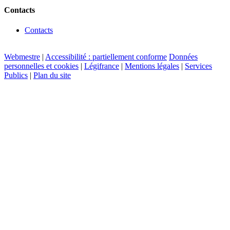
Contacts
Contacts
Webmestre
|
Accessibilité : partiellement conforme
Données
personnelles et cookies
|
Légifrance
|
Mentions légales
|
Services
Publics
|
Plan du site