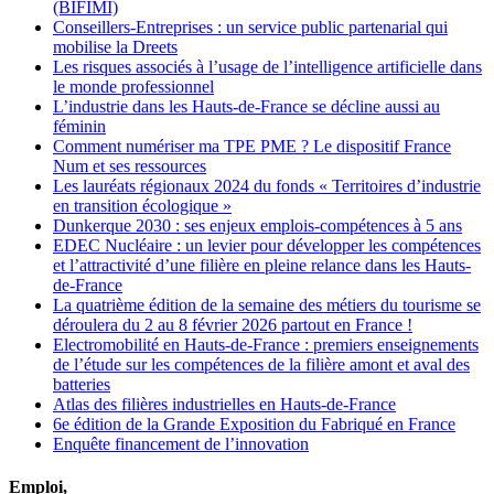
(BIFIMI)
Conseillers-Entreprises : un service public partenarial qui
mobilise la Dreets
Les risques associés à l’usage de l’intelligence artificielle dans
le monde professionnel
L’industrie dans les Hauts-de-France se décline aussi au
féminin
Comment numériser ma TPE PME ? Le dispositif France
Num et ses ressources
Les lauréats régionaux 2024 du fonds « Territoires d’industrie
en transition écologique »
Dunkerque 2030 : ses enjeux emplois-compétences à 5 ans
EDEC Nucléaire : un levier pour développer les compétences
et l’attractivité d’une filière en pleine relance dans les Hauts-
de-France
La quatrième édition de la semaine des métiers du tourisme se
déroulera du 2 au 8 février 2026 partout en France !
Electromobilité en Hauts-de-France : premiers enseignements
de l’étude sur les compétences de la filière amont et aval des
batteries
Atlas des filières industrielles en Hauts-de-France
6e édition de la Grande Exposition du Fabriqué en France
Enquête financement de l’innovation
Emploi,