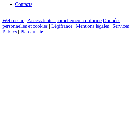
Contacts
Webmestre
|
Accessibilité : partiellement conforme
Données
personnelles et cookies
|
Légifrance
|
Mentions légales
|
Services
Publics
|
Plan du site