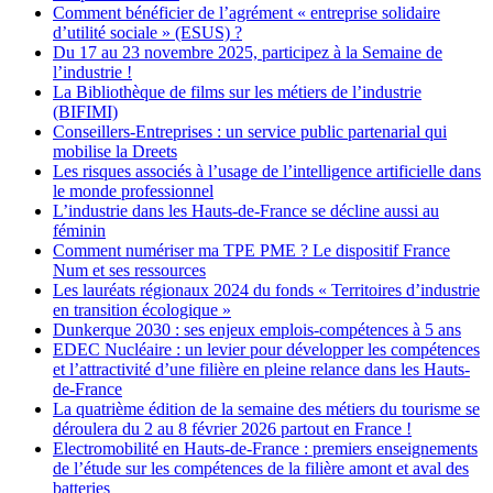
Comment bénéficier de l’agrément « entreprise solidaire
d’utilité sociale » (ESUS) ?
Du 17 au 23 novembre 2025, participez à la Semaine de
l’industrie !
La Bibliothèque de films sur les métiers de l’industrie
(BIFIMI)
Conseillers-Entreprises : un service public partenarial qui
mobilise la Dreets
Les risques associés à l’usage de l’intelligence artificielle dans
le monde professionnel
L’industrie dans les Hauts-de-France se décline aussi au
féminin
Comment numériser ma TPE PME ? Le dispositif France
Num et ses ressources
Les lauréats régionaux 2024 du fonds « Territoires d’industrie
en transition écologique »
Dunkerque 2030 : ses enjeux emplois-compétences à 5 ans
EDEC Nucléaire : un levier pour développer les compétences
et l’attractivité d’une filière en pleine relance dans les Hauts-
de-France
La quatrième édition de la semaine des métiers du tourisme se
déroulera du 2 au 8 février 2026 partout en France !
Electromobilité en Hauts-de-France : premiers enseignements
de l’étude sur les compétences de la filière amont et aval des
batteries