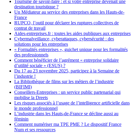
Tourisme de savoir-faire : et si votre entreprise devenait une
destination touristique ?
Un Médiateur au service des entreprises dans les Hauts-de-
France
RUPCO, l’outil pour déclarer les ruptures collectives de
contrat de travail
Aides-entreprises.fr : toutes les aides publiques aux entreprises
Cybermalveillance, cyberattaques, cybersécurité : des
solutions pour les entreprises
« Formalités entreprises », guichet unique pour les formalités
des professionnels
Comment bénéficier de l’agrément « entreprise solidaire
d’utilité sociale » (ESUS) ?
Du 17 au 23 novembre 2025, participez à la Semaine de
l’industrie !
La Bibliothèque de films sur les métiers de l’industrie
(BIFIMI)
Conseillers-Entreprises : un service public partenarial qui
mobilise la Dreets
Les risques associés à l’usage de l’intelligence artificielle dans
le monde professionnel
L’industrie dans les Hauts-de-France se décline aussi au
féminin
Comment numériser ma TPE PME ? Le dispositif France
Num et ses ressources