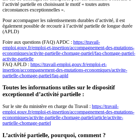
l’activité partielle en choisissant le motif « toutes autres
circonstances exceptionnelles ».
Pour accompagner les ralentissements durables d’activité, il est
également possible de recourir à l’activité partielle de longue durée
(APLD)
Foire aux questions (FAQ) APDC :
https://travail-
emploi.gouv.fr/emploi-et-insertion/accompagnement-des-mutations-
economiques/activite-partielle-chomage-partiel/faq-chomage-partiel-
activite-partielle
FAQ APLD :
https://travail-emploi.gouv.fr/emploi-et-
insertion/accompagnement-des-mutations-economiques/activite-
partielle-chomage-partiel/faq-apld
Toutes les informations utiles sur le dispositif
exceptionnel d’activité partielle :
Sur le site du ministère en charge du Travail :
https://travail-
emploi.gouv.fr/emploi-et-insertion/accompagnement-des-mutations-
economiques/activite-partielle-chomage-partiel/article/activite-
partielle-chomage-partiel
L’activité partielle, pourquoi, comment ?