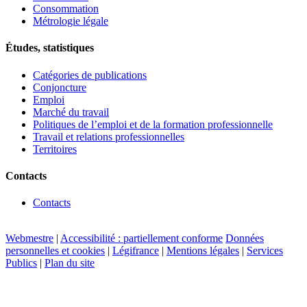
Consommation
Métrologie légale
Études, statistiques
Catégories de publications
Conjoncture
Emploi
Marché du travail
Politiques de l’emploi et de la formation professionnelle
Travail et relations professionnelles
Territoires
Contacts
Contacts
Webmestre
|
Accessibilité : partiellement conforme
Données
personnelles et cookies
|
Légifrance
|
Mentions légales
|
Services
Publics
|
Plan du site