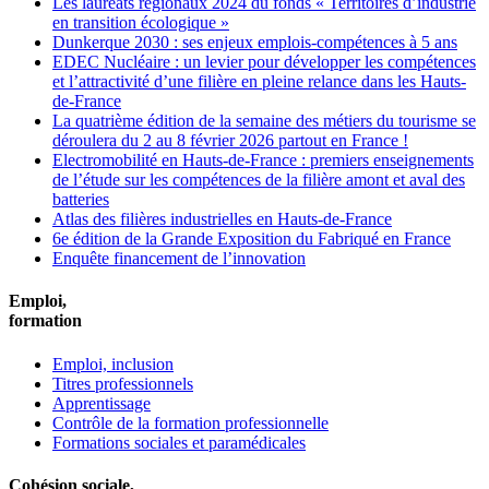
Les lauréats régionaux 2024 du fonds « Territoires d’industrie
en transition écologique »
Dunkerque 2030 : ses enjeux emplois-compétences à 5 ans
EDEC Nucléaire : un levier pour développer les compétences
et l’attractivité d’une filière en pleine relance dans les Hauts-
de-France
La quatrième édition de la semaine des métiers du tourisme se
déroulera du 2 au 8 février 2026 partout en France !
Electromobilité en Hauts-de-France : premiers enseignements
de l’étude sur les compétences de la filière amont et aval des
batteries
Atlas des filières industrielles en Hauts-de-France
6e édition de la Grande Exposition du Fabriqué en France
Enquête financement de l’innovation
Emploi,
formation
Emploi, inclusion
Titres professionnels
Apprentissage
Contrôle de la formation professionnelle
Formations sociales et paramédicales
Cohésion sociale,