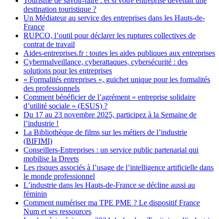
Tourisme de savoir-faire : et si votre entreprise devenait une
destination touristique ?
Un Médiateur au service des entreprises dans les Hauts-de-
France
RUPCO, l’outil pour déclarer les ruptures collectives de
contrat de travail
Aides-entreprises.fr : toutes les aides publiques aux entreprises
Cybermalveillance, cyberattaques, cybersécurité : des
solutions pour les entreprises
« Formalités entreprises », guichet unique pour les formalités
des professionnels
Comment bénéficier de l’agrément « entreprise solidaire
d’utilité sociale » (ESUS) ?
Du 17 au 23 novembre 2025, participez à la Semaine de
l’industrie !
La Bibliothèque de films sur les métiers de l’industrie
(BIFIMI)
Conseillers-Entreprises : un service public partenarial qui
mobilise la Dreets
Les risques associés à l’usage de l’intelligence artificielle dans
le monde professionnel
L’industrie dans les Hauts-de-France se décline aussi au
féminin
Comment numériser ma TPE PME ? Le dispositif France
Num et ses ressources