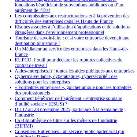
fondations bénéficiant de subventions publiques ou d’un
agrément de l’Etat
Les commissaires aux restructurations et à la prévention des
difficultés des entreprises dans les Hauts-de-France
Risques associés à l’utilisation d’applications et de solutions
étrangères dans l’environnement professionnel
Tourisme de savoir-faire : et si votre entreprise devenait une
destination touristique ?
Un Médiateur au service des entreprises dans les Hauts-de-
France
RUPCO, l’outil pour déclarer les ruptures collectives de
contrat de travail
Aides-entreprises.fr : toutes les aides publiques aux entreprises
Cybermalveillance, cyberattaques, cybersécurité : des
solutions pour les entreprises
« Formalités entreprises », guichet unique pour les formalités
des professionnels
Comment bénéficier de l’agrément « entreprise solidaire
d’utilité sociale » (ESUS) ?
Du 17 au 23 novembre 2025, participez à la Semaine de
l’industrie !
La Bibliothèque de films sur les métiers de l’industrie
(BIFIMI)
Conseillers-Entreprises : un service public partenarial qui
mobilise la Dreets