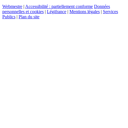
Webmestre
|
Accessibilité : partiellement conforme
Données
personnelles et cookies
|
Légifrance
|
Mentions légales
|
Services
Publics
|
Plan du site