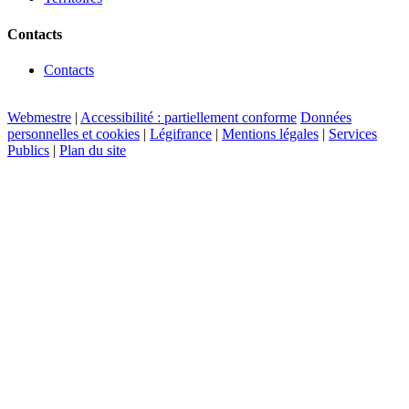
Contacts
Contacts
Webmestre
|
Accessibilité : partiellement conforme
Données
personnelles et cookies
|
Légifrance
|
Mentions légales
|
Services
Publics
|
Plan du site