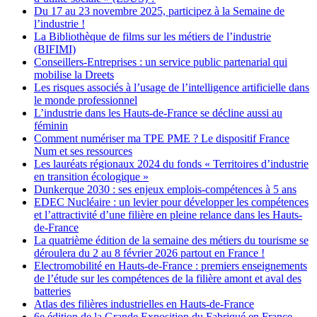
Du 17 au 23 novembre 2025, participez à la Semaine de
l’industrie !
La Bibliothèque de films sur les métiers de l’industrie
(BIFIMI)
Conseillers-Entreprises : un service public partenarial qui
mobilise la Dreets
Les risques associés à l’usage de l’intelligence artificielle dans
le monde professionnel
L’industrie dans les Hauts-de-France se décline aussi au
féminin
Comment numériser ma TPE PME ? Le dispositif France
Num et ses ressources
Les lauréats régionaux 2024 du fonds « Territoires d’industrie
en transition écologique »
Dunkerque 2030 : ses enjeux emplois-compétences à 5 ans
EDEC Nucléaire : un levier pour développer les compétences
et l’attractivité d’une filière en pleine relance dans les Hauts-
de-France
La quatrième édition de la semaine des métiers du tourisme se
déroulera du 2 au 8 février 2026 partout en France !
Electromobilité en Hauts-de-France : premiers enseignements
de l’étude sur les compétences de la filière amont et aval des
batteries
Atlas des filières industrielles en Hauts-de-France
6e édition de la Grande Exposition du Fabriqué en France