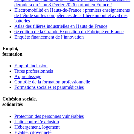
déroulera du 2 au 8 février 2026 partout en France !
Electromobilité en Hauts-de-France : premiers enseignements
de l’étude sur les compétences de la filière amont et aval des
batteries
Atlas des filières industrielles en Hauts-de-France
6e édition de la Grande Exposition du Fabriqué en France
Enquête financement de l’innovation
Emploi,
formation
Emploi, inclusion
Titres professionnels
Apprentissage
Contrôle de la formation professionnelle
Formations sociales et paramédicales
Cohésion sociale,
solidarités
Protection des personnes vulnérables
Lutte contre l’exclusion
Hébergement, logement
Égalité, citoyenneté