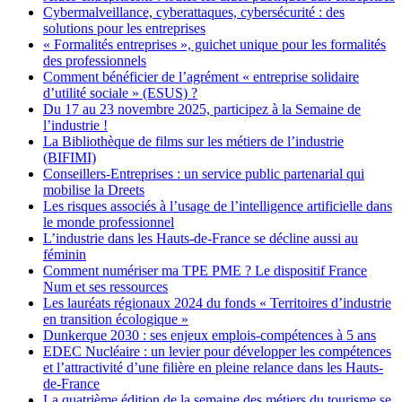
Cybermalveillance, cyberattaques, cybersécurité : des
solutions pour les entreprises
« Formalités entreprises », guichet unique pour les formalités
des professionnels
Comment bénéficier de l’agrément « entreprise solidaire
d’utilité sociale » (ESUS) ?
Du 17 au 23 novembre 2025, participez à la Semaine de
l’industrie !
La Bibliothèque de films sur les métiers de l’industrie
(BIFIMI)
Conseillers-Entreprises : un service public partenarial qui
mobilise la Dreets
Les risques associés à l’usage de l’intelligence artificielle dans
le monde professionnel
L’industrie dans les Hauts-de-France se décline aussi au
féminin
Comment numériser ma TPE PME ? Le dispositif France
Num et ses ressources
Les lauréats régionaux 2024 du fonds « Territoires d’industrie
en transition écologique »
Dunkerque 2030 : ses enjeux emplois-compétences à 5 ans
EDEC Nucléaire : un levier pour développer les compétences
et l’attractivité d’une filière en pleine relance dans les Hauts-
de-France
La quatrième édition de la semaine des métiers du tourisme se