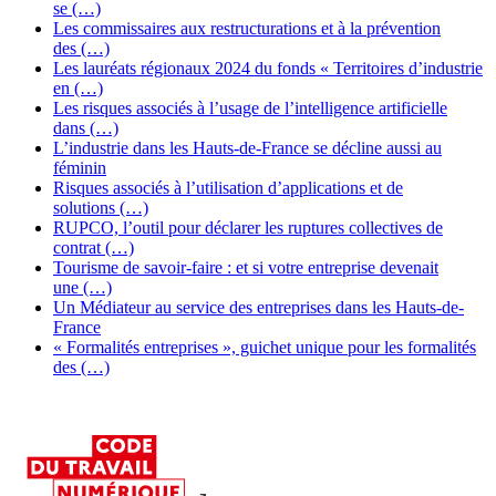
se (…)
Les commissaires aux restructurations et à la prévention
des (…)
Les lauréats régionaux 2024 du fonds « Territoires d’industrie
en (…)
Les risques associés à l’usage de l’intelligence artificielle
dans (…)
L’industrie dans les Hauts-de-France se décline aussi au
féminin
Risques associés à l’utilisation d’applications et de
solutions (…)
RUPCO, l’outil pour déclarer les ruptures collectives de
contrat (…)
Tourisme de savoir-faire : et si votre entreprise devenait
une (…)
Un Médiateur au service des entreprises dans les Hauts-de-
France
« Formalités entreprises », guichet unique pour les formalités
des (…)