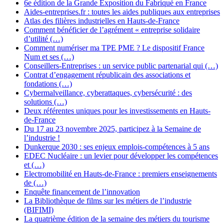
6e édition de la Grande Exposition du Fabriqué en France
Aides-entreprises.fr : toutes les aides publiques aux entreprises
Atlas des filières industrielles en Hauts-de-France
Comment bénéficier de l’agrément « entreprise solidaire
d’utilité (…)
Comment numériser ma TPE PME ? Le dispositif France
Num et ses (…)
Conseillers-Entreprises : un service public partenarial qui (…)
Contrat d’engagement républicain des associations et
fondations (…)
Cybermalveillance, cyberattaques, cybersécurité : des
solutions (…)
Deux référentes uniques pour les investissements en Hauts-
de-France
Du 17 au 23 novembre 2025, participez à la Semaine de
l’industrie !
Dunkerque 2030 : ses enjeux emplois-compétences à 5 ans
EDEC Nucléaire : un levier pour développer les compétences
et (…)
Electromobilité en Hauts-de-France : premiers enseignements
de (…)
Enquête financement de l’innovation
La Bibliothèque de films sur les métiers de l’industrie
(BIFIMI)
La quatrième édition de la semaine des métiers du tourisme