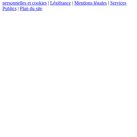
personnelles et cookies
|
Légifrance
|
Mentions légales
|
Services
Publics
|
Plan du site