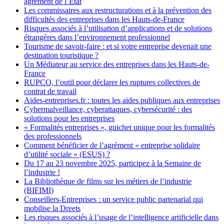
agrément de l’Etat
Les commissaires aux restructurations et à la prévention des
difficultés des entreprises dans les Hauts-de-France
Risques associés à l’utilisation d’applications et de solutions
étrangères dans l’environnement professionnel
Tourisme de savoir-faire : et si votre entreprise devenait une
destination touristique ?
Un Médiateur au service des entreprises dans les Hauts-de-
France
RUPCO, l’outil pour déclarer les ruptures collectives de
contrat de travail
Aides-entreprises.fr : toutes les aides publiques aux entreprises
Cybermalveillance, cyberattaques, cybersécurité : des
solutions pour les entreprises
« Formalités entreprises », guichet unique pour les formalités
des professionnels
Comment bénéficier de l’agrément « entreprise solidaire
d’utilité sociale » (ESUS) ?
Du 17 au 23 novembre 2025, participez à la Semaine de
l’industrie !
La Bibliothèque de films sur les métiers de l’industrie
(BIFIMI)
Conseillers-Entreprises : un service public partenarial qui
mobilise la Dreets
Les risques associés à l’usage de l’intelligence artificielle dans