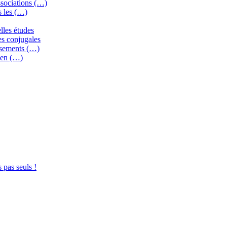
ssociations (…)
s les (…)
elles études
es conjugales
issements (…)
 en (…)
s seuls !