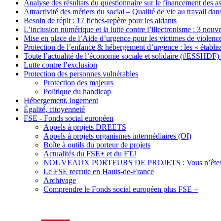
Analyse des résultats du questionnaire sur le financement des a
Attractivité des métiers du social – Qualité de vie au travail dan
Besoin de répit : 17 fiches-repère pour les aidants
L’inclusion numérique et la lutte contre l’illectronisme : 3 nouv
Mise en place de l’Aide d’urgence pour les victimes de violenc
Protection de l’enfance & hébergement d’urgence : les « établ
Toute l’actualité de l’économie sociale et solidaire (#ESSHDF)
Lutte contre l’exclusion
Protection des personnes vulnérables
Protection des majeurs
Politique du handicap
Hébergement, logement
Égalité, citoyenneté
FSE - Fonds social européen
Appels à projets DREETS
Appels à projets organismes intermédiaires (OI)
Boîte à outils du porteur de projets
Actualités du FSE+ et du FTJ
NOUVEAUX PORTEURS DE PROJETS : Vous n’êtes pa
Le FSE recrute en Hauts-de-France
Archivage
Comprendre le Fonds social européen plus FSE +