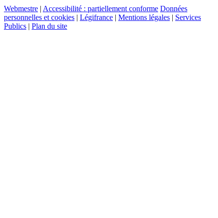
Webmestre
|
Accessibilité : partiellement conforme
Données
personnelles et cookies
|
Légifrance
|
Mentions légales
|
Services
Publics
|
Plan du site