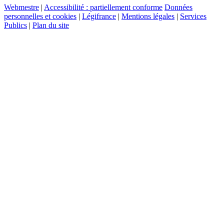
Webmestre
|
Accessibilité : partiellement conforme
Données
personnelles et cookies
|
Légifrance
|
Mentions légales
|
Services
Publics
|
Plan du site