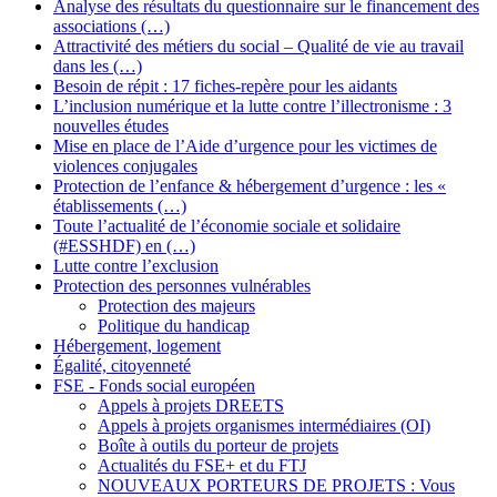
Analyse des résultats du questionnaire sur le financement des
associations (…)
Attractivité des métiers du social – Qualité de vie au travail
dans les (…)
Besoin de répit : 17 fiches-repère pour les aidants
L’inclusion numérique et la lutte contre l’illectronisme : 3
nouvelles études
Mise en place de l’Aide d’urgence pour les victimes de
violences conjugales
Protection de l’enfance & hébergement d’urgence : les «
établissements (…)
Toute l’actualité de l’économie sociale et solidaire
(#ESSHDF) en (…)
Lutte contre l’exclusion
Protection des personnes vulnérables
Protection des majeurs
Politique du handicap
Hébergement, logement
Égalité, citoyenneté
FSE - Fonds social européen
Appels à projets DREETS
Appels à projets organismes intermédiaires (OI)
Boîte à outils du porteur de projets
Actualités du FSE+ et du FTJ
NOUVEAUX PORTEURS DE PROJETS : Vous