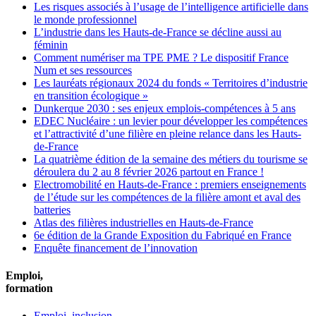
Les risques associés à l’usage de l’intelligence artificielle dans
le monde professionnel
L’industrie dans les Hauts-de-France se décline aussi au
féminin
Comment numériser ma TPE PME ? Le dispositif France
Num et ses ressources
Les lauréats régionaux 2024 du fonds « Territoires d’industrie
en transition écologique »
Dunkerque 2030 : ses enjeux emplois-compétences à 5 ans
EDEC Nucléaire : un levier pour développer les compétences
et l’attractivité d’une filière en pleine relance dans les Hauts-
de-France
La quatrième édition de la semaine des métiers du tourisme se
déroulera du 2 au 8 février 2026 partout en France !
Electromobilité en Hauts-de-France : premiers enseignements
de l’étude sur les compétences de la filière amont et aval des
batteries
Atlas des filières industrielles en Hauts-de-France
6e édition de la Grande Exposition du Fabriqué en France
Enquête financement de l’innovation
Emploi,
formation
Emploi, inclusion