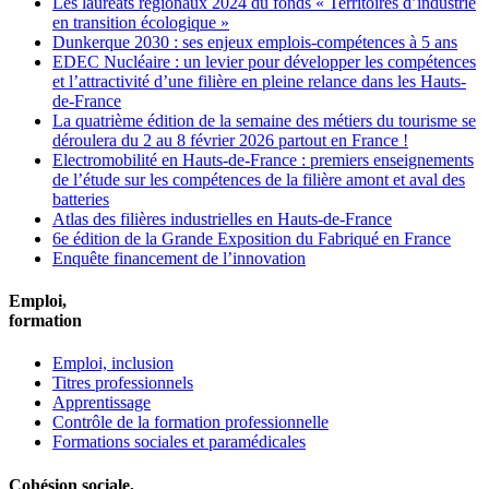
Les lauréats régionaux 2024 du fonds « Territoires d’industrie
en transition écologique »
Dunkerque 2030 : ses enjeux emplois-compétences à 5 ans
EDEC Nucléaire : un levier pour développer les compétences
et l’attractivité d’une filière en pleine relance dans les Hauts-
de-France
La quatrième édition de la semaine des métiers du tourisme se
déroulera du 2 au 8 février 2026 partout en France !
Electromobilité en Hauts-de-France : premiers enseignements
de l’étude sur les compétences de la filière amont et aval des
batteries
Atlas des filières industrielles en Hauts-de-France
6e édition de la Grande Exposition du Fabriqué en France
Enquête financement de l’innovation
Emploi,
formation
Emploi, inclusion
Titres professionnels
Apprentissage
Contrôle de la formation professionnelle
Formations sociales et paramédicales
Cohésion sociale,