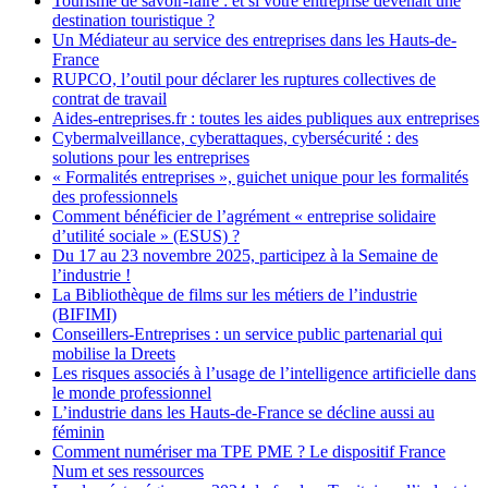
Tourisme de savoir-faire : et si votre entreprise devenait une
destination touristique ?
Un Médiateur au service des entreprises dans les Hauts-de-
France
RUPCO, l’outil pour déclarer les ruptures collectives de
contrat de travail
Aides-entreprises.fr : toutes les aides publiques aux entreprises
Cybermalveillance, cyberattaques, cybersécurité : des
solutions pour les entreprises
« Formalités entreprises », guichet unique pour les formalités
des professionnels
Comment bénéficier de l’agrément « entreprise solidaire
d’utilité sociale » (ESUS) ?
Du 17 au 23 novembre 2025, participez à la Semaine de
l’industrie !
La Bibliothèque de films sur les métiers de l’industrie
(BIFIMI)
Conseillers-Entreprises : un service public partenarial qui
mobilise la Dreets
Les risques associés à l’usage de l’intelligence artificielle dans
le monde professionnel
L’industrie dans les Hauts-de-France se décline aussi au
féminin
Comment numériser ma TPE PME ? Le dispositif France
Num et ses ressources