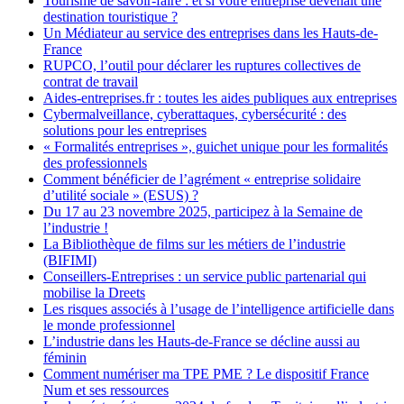
Tourisme de savoir-faire : et si votre entreprise devenait une
destination touristique ?
Un Médiateur au service des entreprises dans les Hauts-de-
France
RUPCO, l’outil pour déclarer les ruptures collectives de
contrat de travail
Aides-entreprises.fr : toutes les aides publiques aux entreprises
Cybermalveillance, cyberattaques, cybersécurité : des
solutions pour les entreprises
« Formalités entreprises », guichet unique pour les formalités
des professionnels
Comment bénéficier de l’agrément « entreprise solidaire
d’utilité sociale » (ESUS) ?
Du 17 au 23 novembre 2025, participez à la Semaine de
l’industrie !
La Bibliothèque de films sur les métiers de l’industrie
(BIFIMI)
Conseillers-Entreprises : un service public partenarial qui
mobilise la Dreets
Les risques associés à l’usage de l’intelligence artificielle dans
le monde professionnel
L’industrie dans les Hauts-de-France se décline aussi au
féminin
Comment numériser ma TPE PME ? Le dispositif France
Num et ses ressources