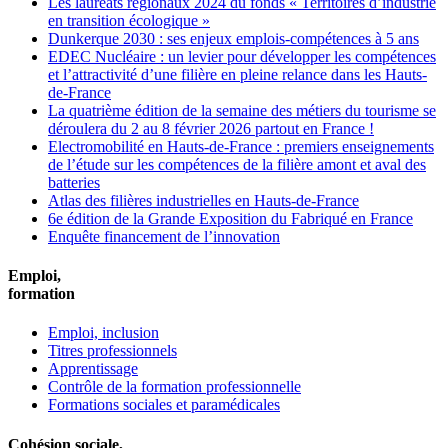
Les lauréats régionaux 2024 du fonds « Territoires d’industrie
en transition écologique »
Dunkerque 2030 : ses enjeux emplois-compétences à 5 ans
EDEC Nucléaire : un levier pour développer les compétences
et l’attractivité d’une filière en pleine relance dans les Hauts-
de-France
La quatrième édition de la semaine des métiers du tourisme se
déroulera du 2 au 8 février 2026 partout en France !
Electromobilité en Hauts-de-France : premiers enseignements
de l’étude sur les compétences de la filière amont et aval des
batteries
Atlas des filières industrielles en Hauts-de-France
6e édition de la Grande Exposition du Fabriqué en France
Enquête financement de l’innovation
Emploi,
formation
Emploi, inclusion
Titres professionnels
Apprentissage
Contrôle de la formation professionnelle
Formations sociales et paramédicales
Cohésion sociale,