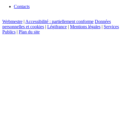
Contacts
Webmestre
|
Accessibilité : partiellement conforme
Données
personnelles et cookies
|
Légifrance
|
Mentions légales
|
Services
Publics
|
Plan du site