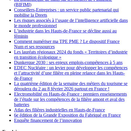
(BIFIMI)
Conseillers-Entreprises : un service public partenarial qui
mobilise la Dreets
Les risques associés à l’usage de l’intelligence artificielle dans
le monde professionnel
L’industrie dans les Hauts-de-France se décline aussi au
féminin
Comment numériser ma TPE PME ? Le dispositif France
Num et ses ressources
Les lauréats régionaux 2024 du fonds « Territoires d’industrie
en transition écologique »
Dunkerque 2030 : ses enjeux emplois-compétences à 5 ans
EDEC Nucléaire : un levier pour développer les compétences
et l’attractivité d’une filière en pleine relance dans les Hauts-
de-France
La quatrième édition de la semaine des métiers du tourisme se
déroulera du 2 au 8 février 2026 partout en France !
Electromobilité en Hauts-de-France : premiers enseignements
de l’étude sur les compétences de la filière amont et aval des
batteries
Atlas des filières industrielles en Hauts-de-France
6e édition de la Grande Exposition du Fabriqué en France
Enquête financement de l’innovation