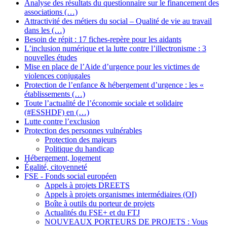
Analyse des résultats du questionnaire sur le financement des
associations (…)
Attractivité des métiers du social – Qualité de vie au travail
dans les (…)
Besoin de répit : 17 fiches-repère pour les aidants
L’inclusion numérique et la lutte contre l’illectronisme : 3
nouvelles études
Mise en place de l’Aide d’urgence pour les victimes de
violences conjugales
Protection de l’enfance & hébergement d’urgence : les «
établissements (…)
Toute l’actualité de l’économie sociale et solidaire
(#ESSHDF) en (…)
Lutte contre l’exclusion
Protection des personnes vulnérables
Protection des majeurs
Politique du handicap
Hébergement, logement
Égalité, citoyenneté
FSE - Fonds social européen
Appels à projets DREETS
Appels à projets organismes intermédiaires (OI)
Boîte à outils du porteur de projets
Actualités du FSE+ et du FTJ
NOUVEAUX PORTEURS DE PROJETS : Vous